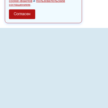
cookie-файлов
и
пользовательским
соглашением
.
Согласен
О сайте
Полное или частичное использовании материалов сайта
nvspost.ru возможно только после письменного
разрешения
18+
Настоящий ресурс может содержать материалы
.
Сетевое издание «Нвспост» зарегистрировано в
Федеральной службе по надзору в сфере связи,
информационных технологий и массовых коммуникаций
(Роскомнадзор) 02.09.2022.
Регистрационный номер СМИ ЭЛ № ФС 77 - 83823