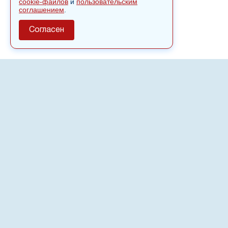
cookie-файлов
и
пользовательским
соглашением
.
Согласен
О сайте
Полное или частичное использовании материалов сайта
nvspost.ru возможно только после письменного
разрешения
18+
Настоящий ресурс может содержать материалы
.
Сетевое издание «Нвспост» зарегистрировано в
Федеральной службе по надзору в сфере связи,
информационных технологий и массовых коммуникаций
(Роскомнадзор) 02.09.2022.
Регистрационный номер СМИ ЭЛ № ФС 77 - 83823