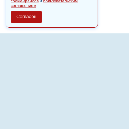
cookie-файлов
и
пользовательским
соглашением
.
Согласен
О сайте
Полное или частичное использовании материалов сайта
nvspost.ru возможно только после письменного
разрешения
18+
Настоящий ресурс может содержать материалы
.
Сетевое издание «Нвспост» зарегистрировано в
Федеральной службе по надзору в сфере связи,
информационных технологий и массовых коммуникаций
(Роскомнадзор) 02.09.2022.
Регистрационный номер СМИ ЭЛ № ФС 77 - 83823