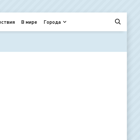
ествия
В мире
Города