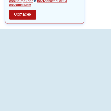
cookie-файлов
и
пользовательским
соглашением
.
Согласен
О сайте
Полное или частичное использовании материалов сайта
nvspost.ru возможно только после письменного
разрешения
18+
Настоящий ресурс может содержать материалы
.
Сетевое издание «Нвспост» зарегистрировано в
Федеральной службе по надзору в сфере связи,
информационных технологий и массовых коммуникаций
(Роскомнадзор) 02.09.2022.
Регистрационный номер СМИ ЭЛ № ФС 77 - 83823