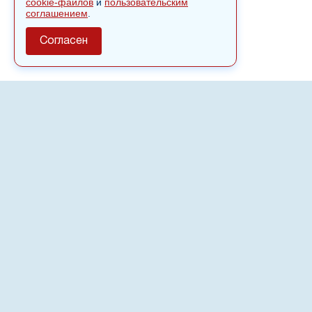
cookie-файлов
и
пользовательским
соглашением
.
Согласен
О сайте
Полное или частичное использовании материалов сайта
nvspost.ru возможно только после письменного
разрешения
18+
Настоящий ресурс может содержать материалы
.
Сетевое издание «Нвспост» зарегистрировано в
Федеральной службе по надзору в сфере связи,
информационных технологий и массовых коммуникаций
(Роскомнадзор) 02.09.2022.
Регистрационный номер СМИ ЭЛ № ФС 77 - 83823