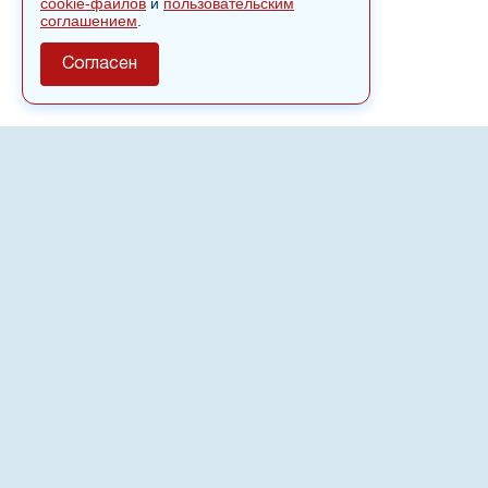
cookie-файлов
и
пользовательским
соглашением
.
Согласен
О сайте
Полное или частичное использовании материалов сайта
nvspost.ru возможно только после письменного
разрешения
18+
Настоящий ресурс может содержать материалы
.
Сетевое издание «Нвспост» зарегистрировано в
Федеральной службе по надзору в сфере связи,
информационных технологий и массовых коммуникаций
(Роскомнадзор) 02.09.2022.
Регистрационный номер СМИ ЭЛ № ФС 77 - 83823