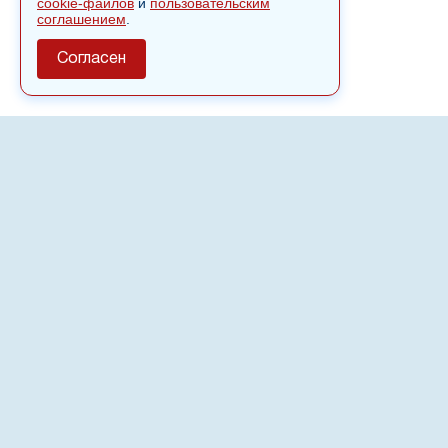
cookie-файлов
и
пользовательским
соглашением
.
Согласен
О сайте
Полное или частичное использовании материалов сайта
nvspost.ru возможно только после письменного
разрешения
18+
Настоящий ресурс может содержать материалы
.
Сетевое издание «Нвспост» зарегистрировано в
Федеральной службе по надзору в сфере связи,
информационных технологий и массовых коммуникаций
(Роскомнадзор) 02.09.2022.
Регистрационный номер СМИ ЭЛ № ФС 77 - 83823