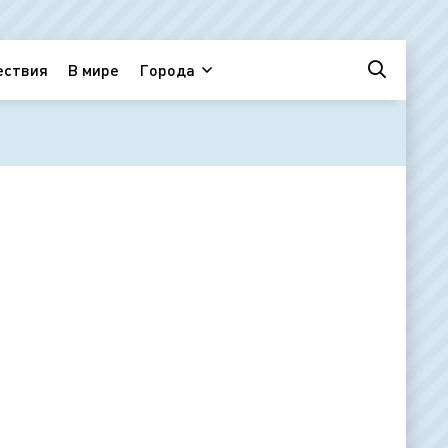
ествия
В мире
Города