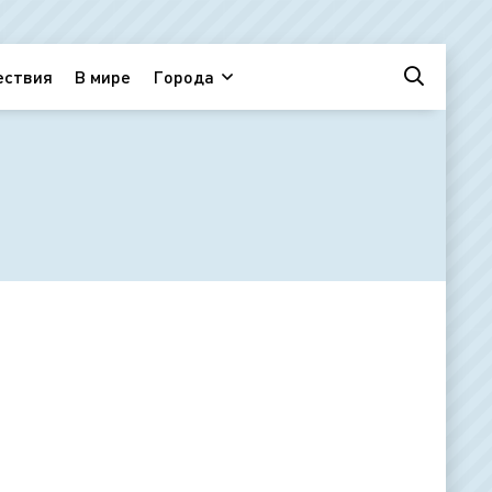
ествия
В мире
Города