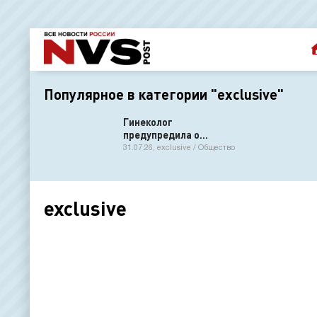
Популярное в категории "exclusive"
Гинеколог
предупредила о
возможном
31.07.26, exclusive / Общество
дискомфорте из-за
длинных лобковых
волос
exclusive