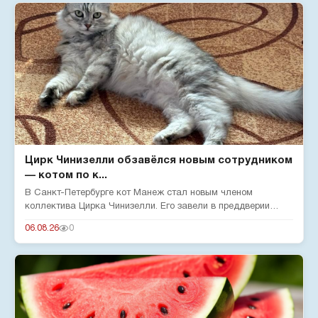
Цирк Чинизелли обзавёлся новым сотрудником
— котом по к...
В Санкт-Петербурге кот Манеж стал новым членом
коллектива Цирка Чинизелли. Его завели в преддверии
юбилея цирка, чтобы о...
06.08.26
0