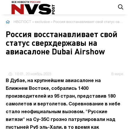
НВСПОСТ
»
exclusive
» Россия восстанавливает свой статус сверхдержавы на авиасалоне Dubai Airshow
Россия восстанавливает свой
статус сверхдержавы на
авиасалоне Dubai Airshow
10:01, 20 ноябрь 2023
В мире
В Дубае, на крупнейшем авиасалоне на
Ближнем Востоке, собрались 1400
производителей из 95 стран, представив 180
самолетов и вертолетов. Соревнование в небе
стало неофициальным вызовом. "Русские
витязи" на Су-35С грозно патрулировали над
пустыней Руб эль-Хали, в то время как