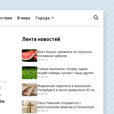
ествия
В мире
Города
Лента новостей
Врач Кашух призвала не покупать
половинки арбузов
06.08.26
Ученые выяснили, почему одних
людей комары кусают чаще других
06.08.26
тика
Медианная зарплата в вакансиях
и
Петербурга в июле превысила 92 тыс.
.
рублей
06.08.26
сь
Папа Римский отправится с
апостольским визитом в Латинскую
Америку
06.08.26