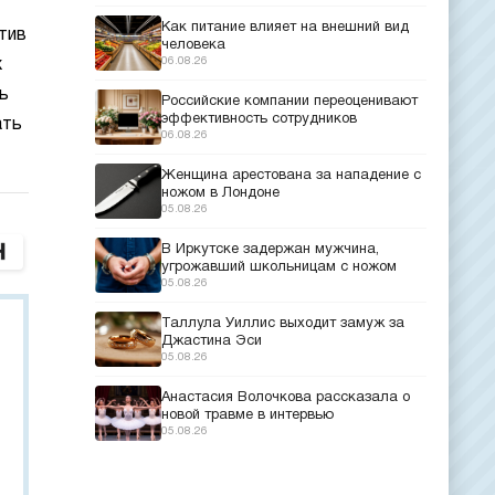
Как питание влияет на внешний вид
тив
человека
06.08.26
х
ь
Российские компании переоценивают
эффективность сотрудников
ать
06.08.26
Женщина арестована за нападение с
ножом в Лондоне
05.08.26
В Иркутске задержан мужчина,
угрожавший школьницам с ножом
05.08.26
Таллула Уиллис выходит замуж за
Джастина Эси
05.08.26
Анастасия Волочкова рассказала о
новой травме в интервью
05.08.26