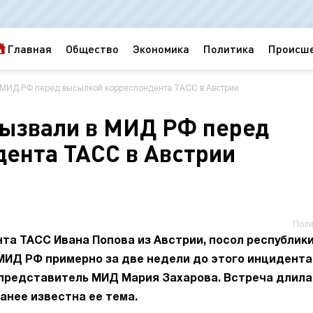
Главная
Общество
Экономика
Политика
Происш
в МИД РФ перед высылкой корреспондента ТАСС в Австрии
вызвали в МИД РФ перед
ента ТАСС в Австрии
Поли
та ТАСС Ивана Попова из Австрии, посол республик
МИД РФ примерно за две недели до этого инцидента
представитель МИД Мария Захарова. Встреча длила
ранее известна ее тема.