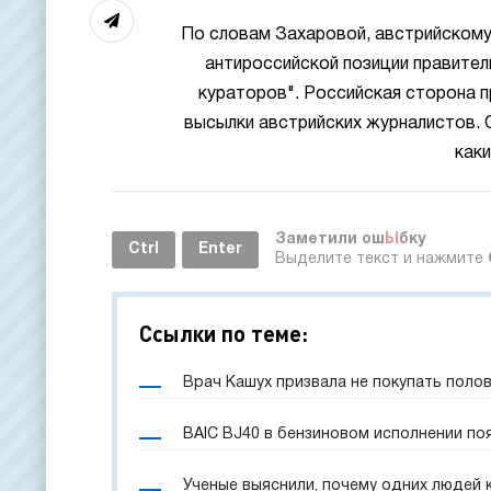
По словам Захаровой, австрийскому
антироссийской позиции правите
кураторов". Российская сторона 
высылки австрийских журналистов. 
каки
Заметили ош
Ы
бку
Ctrl
Enter
Выделите текст и нажмите
Ссылки по теме:
Врач Кашух призвала не покупать поло
BAIC BJ40 в бензиновом исполнении по
Ученые выяснили, почему одних людей 