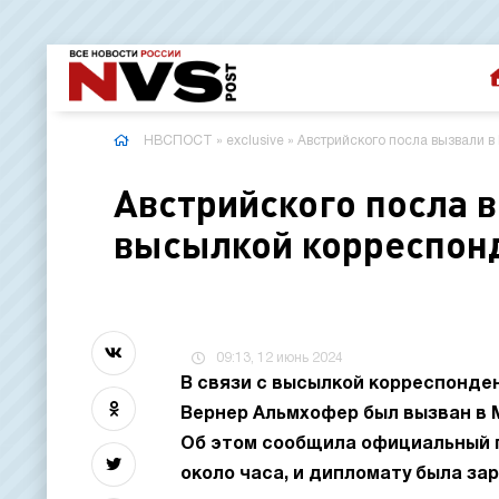
НВСПОСТ
»
exclusive
» Австрийского посла вызвали 
Австрийского посла 
высылкой корреспонд
09:13, 12 июнь 2024
В связи с высылкой корреспонден
Вернер Альмхофер был вызван в 
Об этом сообщила официальный 
около часа, и дипломату была за