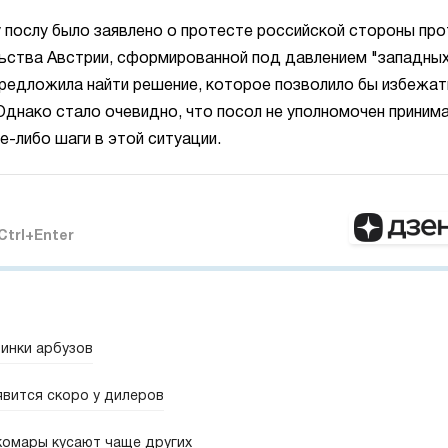
 послу было заявлено о протесте российской стороны про
льства Австрии, сформированной под давлением "западны
предложила найти решение, которое позволило бы избежат
Однако стало очевидно, что посол не уполномочен приним
е-либо шаги в этой ситуации.
Ctrl+Enter
винки арбузов
явится скоро у дилеров
комары кусают чаще других