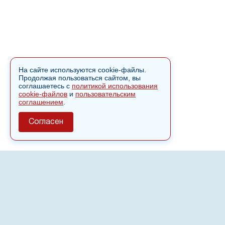
На сайте используются cookie-файлы.
Продолжая пользоваться сайтом, вы
соглашаетесь с
политикой использования
cookie-файлов
и
пользовательским
соглашением
.
Согласен
О сайте
Полное или частичное использовании материалов сайта
nvspost.ru возможно только после письменного