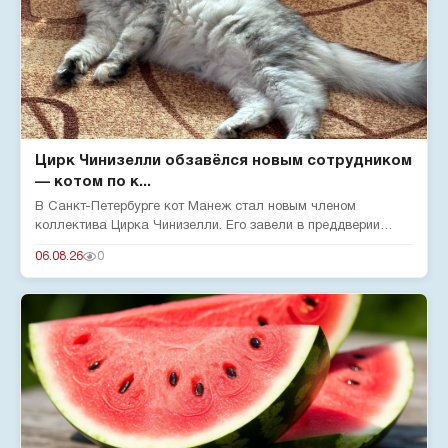
Цирк Чинизелли обзавёлся новым сотрудником
— котом по к...
В Санкт-Петербурге кот Манеж стал новым членом
коллектива Цирка Чинизелли. Его завели в преддверии
юбилея цирка, чтобы о...
06.08.26
0