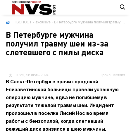
НВСПОСТ
»
exclusive
» В Петербурге мужчина получил травму шеи из-за слетевшего с пилы диска
В Петербурге мужчина
получил травму шеи из-за
слетевшего с пилы диска
10:35, 28 июль 2024
Происшествия
В Санкт-Петербурге врачи городской
Елизаветинской больницы провели успешную
операцию мужчине, едва не погибшему в
результате тяжелой травмы шеи. Инцидент
произошел в поселке Лисий Нос во время
работы с бензопилой, когда слетевший
режущий диск вонзился в шею мужчины.