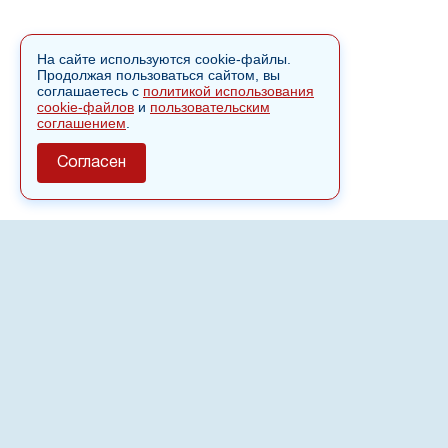
На сайте используются cookie-файлы.
Продолжая пользоваться сайтом, вы
соглашаетесь с
политикой использования
cookie-файлов
и
пользовательским
соглашением
.
Согласен
О сайте
Полное или частичное использовании материалов сайта
nvspost.ru возможно только после письменного
разрешения
18+
Настоящий ресурс может содержать материалы
.