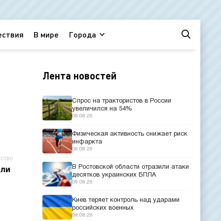
ествия
В мире
Города
Лента новостей
Спрос на трактористов в России
увеличился на 54%
08.08.26
Физическая активность снижает риск
инфаркта
08.08.26
ство
В Ростовской области отразили атаки
али
десятков украинских БПЛА
08.08.26
Киев теряет контроль над ударами
российских военных
08.08.26