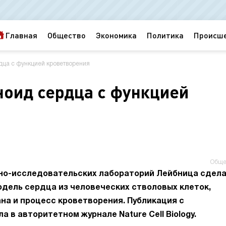
Главная
Общество
Экономика
Политика
Происш
дца с функцией кроветворения
ноид сердца с функцией
Обще
чно-исследовательских лабораторий Лейбница сдел
одель сердца из человеческих стволовых клеток,
на и процесс кроветворения. Публикация с
 в авторитетном журнале Nature Cell Biology.