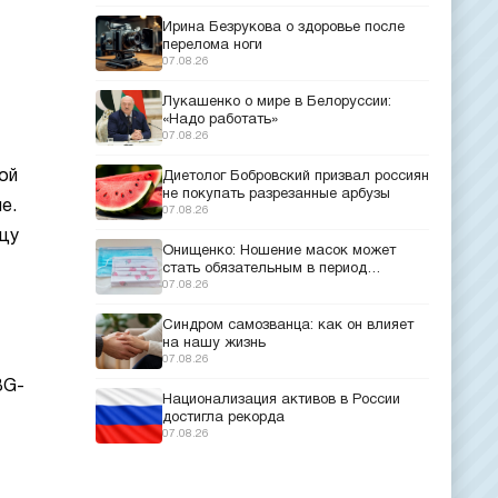
Ирина Безрукова о здоровье после
перелома ноги
07.08.26
Лукашенко о мире в Белоруссии:
«Надо работать»
07.08.26
ой
Диетолог Бобровский призвал россиян
не покупать разрезанные арбузы
е.
07.08.26
цу
Онищенко: Ношение масок может
стать обязательным в период
эпидемий
07.08.26
Синдром самозванца: как он влияет
на нашу жизнь
07.08.26
BG-
Национализация активов в России
достигла рекорда
07.08.26