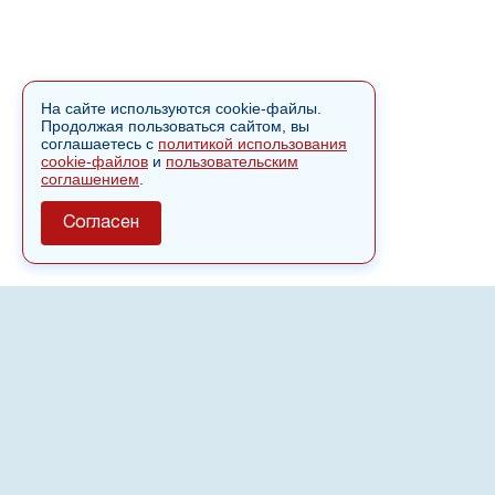
На сайте используются cookie-файлы.
Продолжая пользоваться сайтом, вы
соглашаетесь с
политикой использования
cookie-файлов
и
пользовательским
соглашением
.
Согласен
О сайте
Полное или частичное использовании материалов сайта
nvspost.ru возможно только после письменного
разрешения