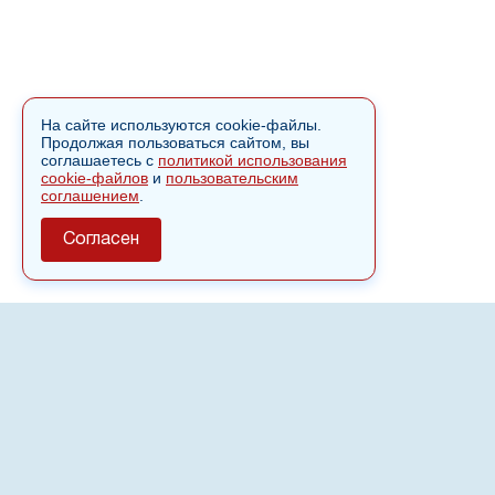
На сайте используются cookie-файлы.
Продолжая пользоваться сайтом, вы
соглашаетесь с
политикой использования
cookie-файлов
и
пользовательским
соглашением
.
Согласен
О сайте
Полное или частичное использовании материалов сайта
nvspost.ru возможно только после письменного
разрешения