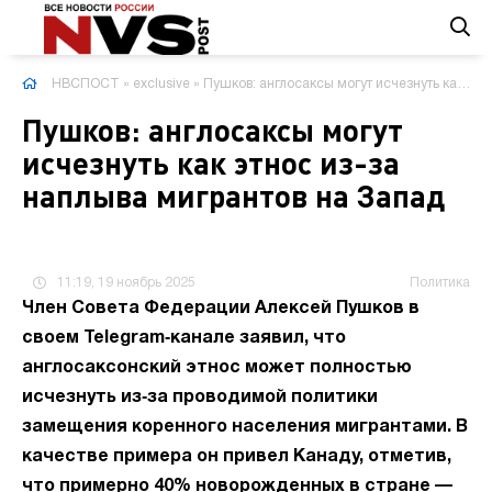
НВСПОСТ
»
exclusive
» Пушков: англосаксы могут исчезнуть как этнос из-за наплыва мигрантов на Запад
Пушков: англосаксы могут
исчезнуть как этнос из-за
наплыва мигрантов на Запад
11:19, 19 ноябрь 2025
Политика
Член Совета Федерации Алексей Пушков в
своем Telegram‑канале заявил, что
англосаксонский этнос может полностью
исчезнуть из‑за проводимой политики
замещения коренного населения мигрантами. В
качестве примера он привел Канаду, отметив,
что примерно 40% новорожденных в стране —