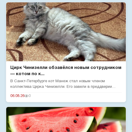
Цирк Чинизелли обзавёлся новым сотрудником
— котом по к...
В Санкт-Петербурге кот Манеж стал новым членом
коллектива Цирка Чинизелли. Его завели в преддверии
юбилея цирка, чтобы о...
06.08.26
0