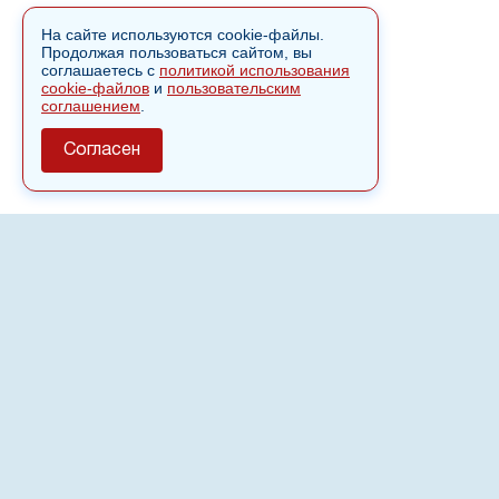
На сайте используются cookie-файлы.
Продолжая пользоваться сайтом, вы
соглашаетесь с
политикой использования
cookie-файлов
и
пользовательским
соглашением
.
Согласен
О сайте
Полное или частичное использовании материалов сайта
nvspost.ru возможно только после письменного
разрешения
18+
Настоящий ресурс может содержать материалы
.
Сетевое издание «Нвспост» зарегистрировано в
Федеральной службе по надзору в сфере связи,