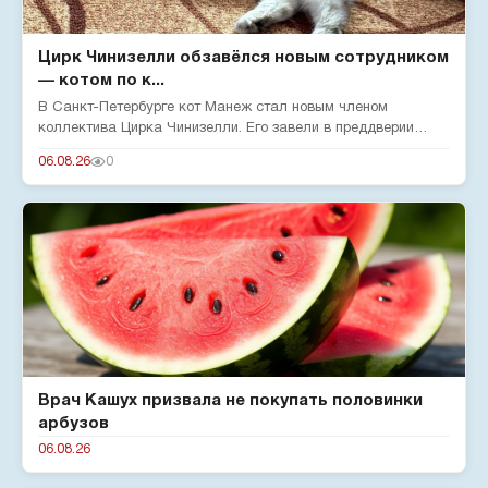
Цирк Чинизелли обзавёлся новым сотрудником
— котом по к...
В Санкт-Петербурге кот Манеж стал новым членом
коллектива Цирка Чинизелли. Его завели в преддверии
юбилея цирка, чтобы о...
06.08.26
0
Врач Кашух призвала не покупать половинки
арбузов
06.08.26