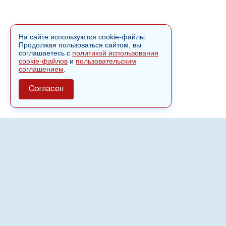
На сайте используются cookie-файлы.
Продолжая пользоваться сайтом, вы
соглашаетесь с
политикой использования
cookie-файлов
и
пользовательским
соглашением
.
Согласен
О сайте
Полное или частичное использовании материалов сайта
nvspost.ru возможно только после письменного
разрешения
18+
Настоящий ресурс может содержать материалы
.