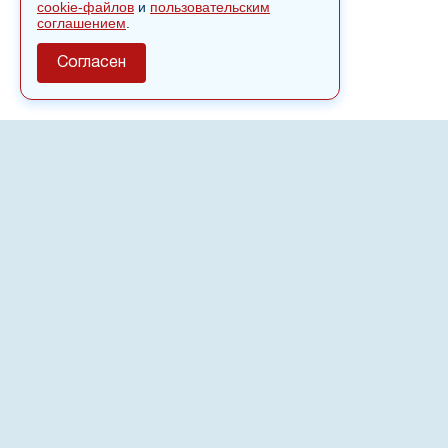
cookie-файлов
и
пользовательским
соглашением
.
Согласен
О сайте
Полное или частичное использовании материалов сайта
nvspost.ru возможно только после письменного
разрешения
18+
Настоящий ресурс может содержать материалы
.
Сетевое издание «Нвспост» зарегистрировано в
Федеральной службе по надзору в сфере связи,
информационных технологий и массовых коммуникаций
(Роскомнадзор) 02.09.2022.
Регистрационный номер СМИ ЭЛ № ФС 77 - 83823