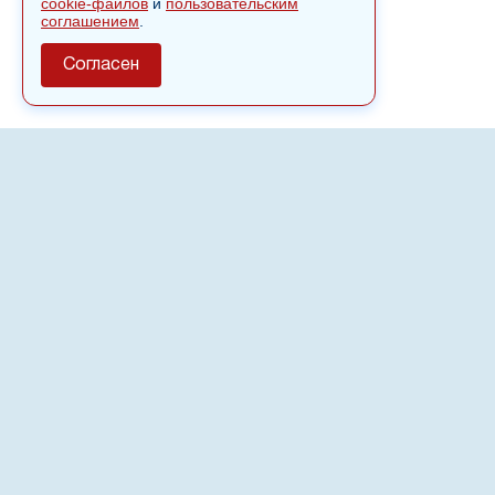
cookie-файлов
и
пользовательским
соглашением
.
Согласен
О сайте
Полное или частичное использовании материалов сайта
nvspost.ru возможно только после письменного
разрешения
18+
Настоящий ресурс может содержать материалы
.
Сетевое издание «Нвспост» зарегистрировано в
Федеральной службе по надзору в сфере связи,
информационных технологий и массовых коммуникаций
(Роскомнадзор) 02.09.2022.
Регистрационный номер СМИ ЭЛ № ФС 77 - 83823