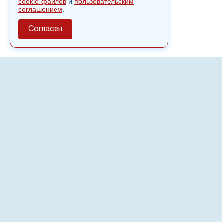
cookie-файлов
и
пользовательским
соглашением
.
Согласен
О сайте
Полное или частичное использовании материалов сайта
nvspost.ru возможно только после письменного
разрешения
18+
Настоящий ресурс может содержать материалы
.
Сетевое издание «Нвспост» зарегистрировано в
Федеральной службе по надзору в сфере связи,
информационных технологий и массовых коммуникаций
(Роскомнадзор) 02.09.2022.
Регистрационный номер СМИ ЭЛ № ФС 77 - 83823