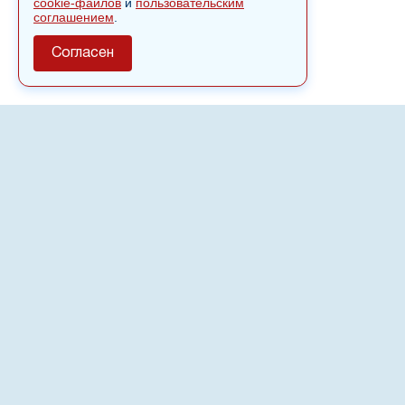
cookie-файлов
и
пользовательским
соглашением
.
Согласен
О сайте
Полное или частичное использовании материалов сайта
nvspost.ru возможно только после письменного
разрешения
18+
Настоящий ресурс может содержать материалы
.
Сетевое издание «Нвспост» зарегистрировано в
Федеральной службе по надзору в сфере связи,
информационных технологий и массовых коммуникаций
(Роскомнадзор) 02.09.2022.
Регистрационный номер СМИ ЭЛ № ФС 77 - 83823