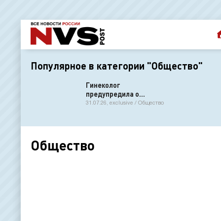
Популярное в категории "Общество"
Гинеколог
предупредила о
возможном
31.07.26, exclusive / Общество
дискомфорте из-за
длинных лобковых
волос
Общество