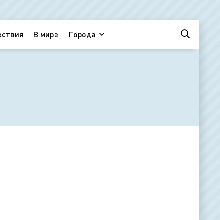
ествия
В мире
Города