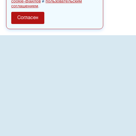
cookie-файлов
и
пользовательским
соглашением
.
Согласен
О сайте
Полное или частичное использовании материалов сайта
nvspost.ru возможно только после письменного
разрешения
18+
Настоящий ресурс может содержать материалы
.
Сетевое издание «Нвспост» зарегистрировано в
Федеральной службе по надзору в сфере связи,
информационных технологий и массовых коммуникаций
(Роскомнадзор) 02.09.2022.
Регистрационный номер СМИ ЭЛ № ФС 77 - 83823