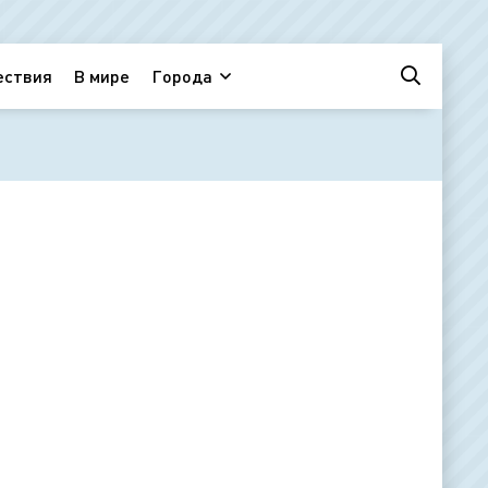
ествия
В мире
Города