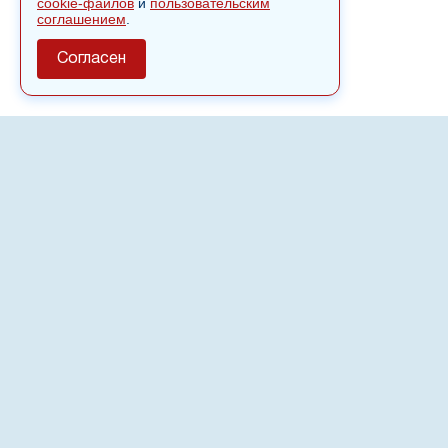
cookie-файлов
и
пользовательским
соглашением
.
Согласен
О сайте
Полное или частичное использовании материалов сайта
nvspost.ru возможно только после письменного
разрешения
18+
Настоящий ресурс может содержать материалы
.
Сетевое издание «Нвспост» зарегистрировано в
Федеральной службе по надзору в сфере связи,
информационных технологий и массовых коммуникаций
(Роскомнадзор) 02.09.2022.
Регистрационный номер СМИ ЭЛ № ФС 77 - 83823