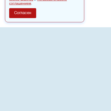
соглашением
.
Согласен
О сайте
Полное или частичное использовании материалов сайта
nvspost.ru возможно только после письменного
разрешения
18+
Настоящий ресурс может содержать материалы
.
Сетевое издание «Нвспост» зарегистрировано в
Федеральной службе по надзору в сфере связи,
информационных технологий и массовых коммуникаций
(Роскомнадзор) 02.09.2022.
Регистрационный номер СМИ ЭЛ № ФС 77 - 83823