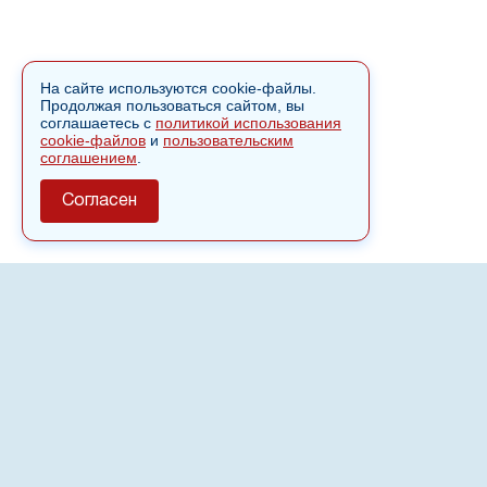
На сайте используются cookie-файлы.
Продолжая пользоваться сайтом, вы
соглашаетесь с
политикой использования
cookie-файлов
и
пользовательским
соглашением
.
Согласен
О сайте
Полное или частичное использовании материалов сайта
nvspost.ru возможно только после письменного
разрешения
18+
Настоящий ресурс может содержать материалы
.