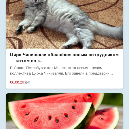
Цирк Чинизелли обзавёлся новым сотрудником
— котом по к...
В Санкт-Петербурге кот Манеж стал новым членом
коллектива Цирка Чинизелли. Его завели в преддверии
юбилея цирка, чтобы о...
06.08.26
0