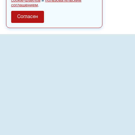
cookie-файлов
и
пользовательским
соглашением
.
Согласен
О сайте
Полное или частичное использовании материалов сайта
nvspost.ru возможно только после письменного
разрешения
18+
Настоящий ресурс может содержать материалы
.
Сетевое издание «Нвспост» зарегистрировано в
Федеральной службе по надзору в сфере связи,
информационных технологий и массовых коммуникаций
(Роскомнадзор) 02.09.2022.
Регистрационный номер СМИ ЭЛ № ФС 77 - 83823