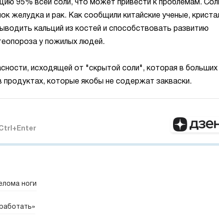
цию 95% всей соли, что может привести к проблемам. Сол
к желудка и рак. Как сообщили китайские ученые, криста
выводить кальций из костей и способствовать развитию
теопороза у пожилых людей.
ности, исходящей от "скрытой соли", которая в больших
 продуктах, которые якобы не содержат закваски.
Ctrl+Enter
елома ноги
 работать»