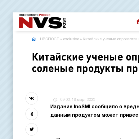
НВСПОСТ
»
exclusive
» Китайские ученые опровергли 
Китайские ученые опр
соленые продукты п
09:02, 18 март 2023
Издание InoSMI сообщило о вред
данным продуктом может привест