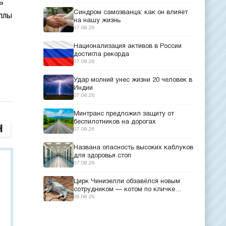
ь
Синдром самозванца: как он влияет
ллы
на нашу жизнь
07.08.26
Национализация активов в России
достигла рекорда
07.08.26
Удар молний унес жизни 20 человек в
Индии
07.08.26
Минтранс предложил защиту от
беспилотников на дорогах
07.08.26
Названа опасность высоких каблуков
для здоровья стоп
07.08.26
Цирк Чинизелли обзавёлся новым
сотрудником — котом по кличке
Манеж из Эрмитажа
06.08.26