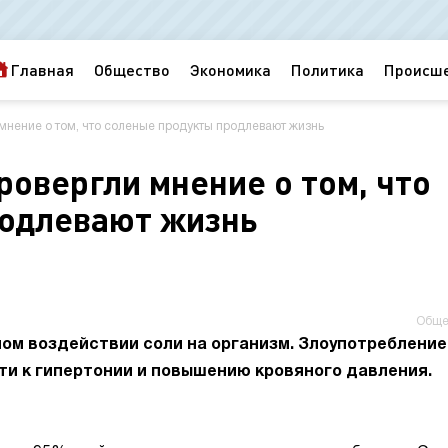
Главная
Общество
Экономика
Политика
Происш
мнение о том, что соленые продукты продлевают жизнь
овергли мнение о том, что
родлевают жизнь
Обще
ном воздействии соли на организм. Злоупотребление
и к гипертонии и повышению кровяного давления.