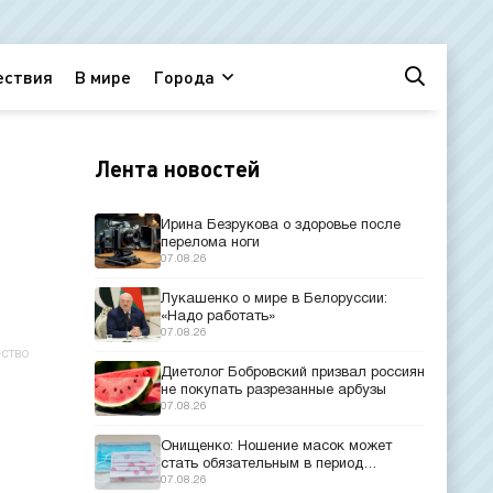
ествия
В мире
Города
Лента новостей
Ирина Безрукова о здоровье после
перелома ноги
07.08.26
Лукашенко о мире в Белоруссии:
«Надо работать»
07.08.26
ство
Диетолог Бобровский призвал россиян
не покупать разрезанные арбузы
07.08.26
Онищенко: Ношение масок может
стать обязательным в период
эпидемий
07.08.26