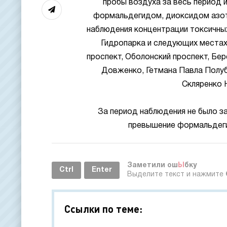
пробы воздуха за весь период и
формальдегидом, диоксидом азота
наблюдения концентрации токсичны
Гидропарка и следующих местах
проспект, Оболонский проспект, Бер
Довженко, Гетмана Павла Полуб
Скляренко 
За период наблюдения не было з
превышение формальдегид
Заметили ош
Ы
бку
Ctrl
Enter
Выделите текст и нажмите
Ссылки по теме: