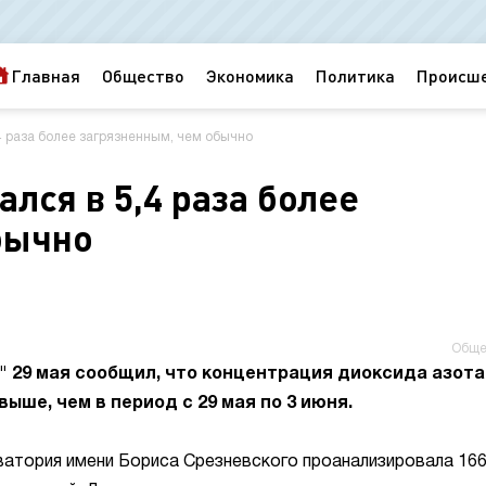
Главная
Общество
Экономика
Политика
Происш
,4 раза более загрязненным, чем обычно
ался в 5,4 раза более
бычно
Обще
 29 мая сообщил, что концентрация диоксида азота
выше, чем в период с 29 мая по 3 июня.
ватория имени Бориса Срезневского проанализировала 16