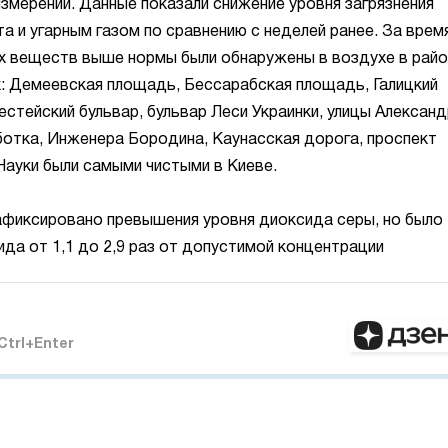
змерений. Данные показали снижение уровня загрязнения
 и угарным газом по сравнению с неделей ранее. За врем
х веществ выше нормы были обнаружены в воздухе в райо
: Демеевская площадь, Бессарабская площадь, Галицкий
естейский бульвар, бульвар Леси Украинки, улицы Алексан
отка, Инженера Бородина, Каунасская дорога, проспект
Науки были самыми чистыми в Киеве.
афиксировано превышения уровня диоксида серы, но было
а от 1,1 до 2,9 раз от допустимой концентрации
Ctrl+Enter