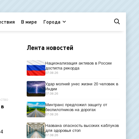
ествия
В мире
Города
Лента новостей
Национализация активов в России
достигла рекорда
07.08.26
Удар молний унес жизни 20 человек в
Индии
07.08.26
ство
Минтранс предложил защиту от
 в
беспилотников на дорогах
07.08.26
Названа опасность высоких каблуков
для здоровья стоп
64
07.08.26