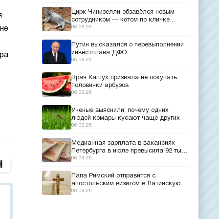
Цирк Чинизелли обзавёлся новым
я
сотрудником — котом по кличке
Манеж из Эрмитажа
06.08.26
не
Путин высказался о перевыполнении
инвестплана ДФО
дра
06.08.26
Врач Кашух призвала не покупать
половинки арбузов
06.08.26
Ученые выяснили, почему одних
людей комары кусают чаще других
06.08.26
Медианная зарплата в вакансиях
Петербурга в июле превысила 92 тыс.
рублей
06.08.26
Папа Римский отправится с
апостольским визитом в Латинскую
Америку
06.08.26