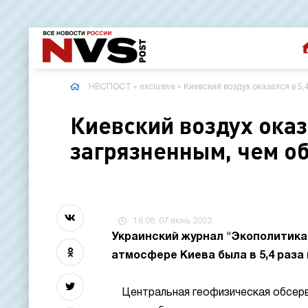
НВСПОСТ
»
exclusive
» Киевский воздух оказался в 5
Киевский воздух оказ
загрязненным, чем о
16:08, 07 июнь 2023
Украинский журнал "Экополитика"
атмосфере Киева была в 5,4 раза 
Центральная геофизическая обсер