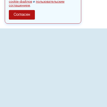
cookie-файлов
и
пользовательским
соглашением
.
Согласен
О сайте
Полное или частичное использовании материалов сайта
nvspost.ru возможно только после письменного
разрешения
18+
Настоящий ресурс может содержать материалы
.
Сетевое издание «Нвспост» зарегистрировано в
Федеральной службе по надзору в сфере связи,
информационных технологий и массовых коммуникаций
(Роскомнадзор) 02.09.2022.
Регистрационный номер СМИ ЭЛ № ФС 77 - 83823