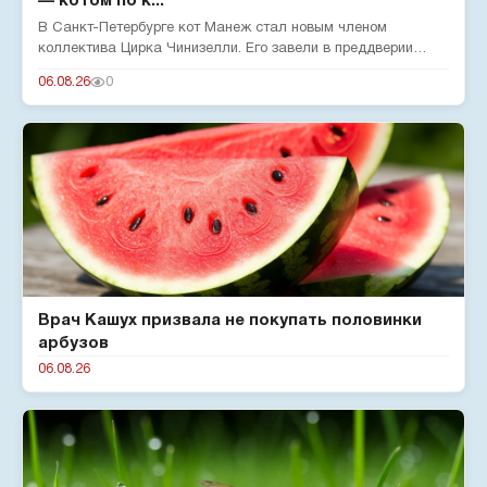
— котом по к...
В Санкт-Петербурге кот Манеж стал новым членом
коллектива Цирка Чинизелли. Его завели в преддверии
юбилея цирка, чтобы о...
06.08.26
0
Врач Кашух призвала не покупать половинки
арбузов
06.08.26