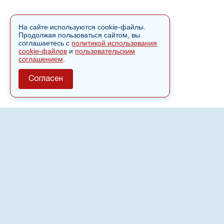
На сайте используются cookie-файлы.
Продолжая пользоваться сайтом, вы
соглашаетесь с
политикой использования
cookie-файлов
и
пользовательским
соглашением
.
Согласен
О сайте
Полное или частичное использовании материалов сайта
nvspost.ru возможно только после письменного
разрешения
18+
Настоящий ресурс может содержать материалы
.