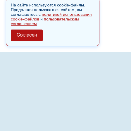
На сайте используются cookie-файлы.
Продолжая пользоваться сайтом, вы
соглашаетесь с
политикой использования
cookie-файлов
и
пользовательским
соглашением
.
Согласен
О сайте
Полное или частичное использовании материалов сайта
nvspost.ru возможно только после письменного
разрешения
18+
Настоящий ресурс может содержать материалы
.
Сетевое издание «Нвспост» зарегистрировано в
Федеральной службе по надзору в сфере связи,