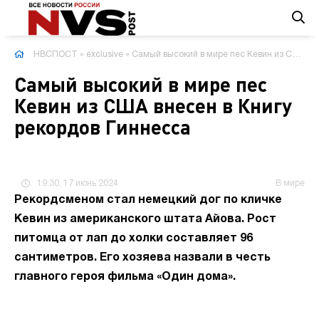
НВСПОСТ
»
exclusive
» Самый высокий в мире пес Кевин из США внесен в Книгу рекордов Гиннесса
Самый высокий в мире пес
Кевин из США внесен в Книгу
рекордов Гиннесса
19:30, 17 июнь 2024
В мире
Рекордсменом стал немецкий дог по кличке
Кевин из американского штата Айова. Рост
питомца от лап до холки составляет 96
сантиметров. Его хозяева назвали в честь
главного героя фильма «Один дома».