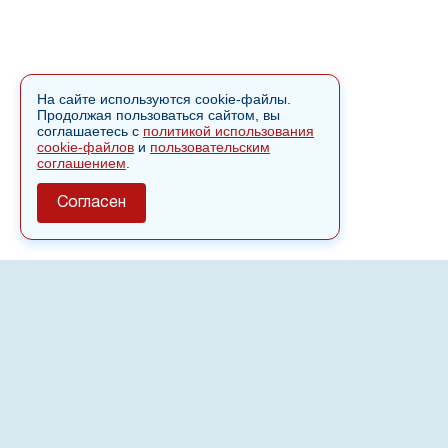
На сайте используются cookie-файлы.
Продолжая пользоваться сайтом, вы
соглашаетесь с
политикой использования
cookie-файлов
и
пользовательским
соглашением
.
Согласен
О сайте
Полное или частичное использовании материалов сайта
nvspost.ru возможно только после письменного
разрешения