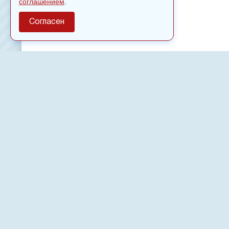
соглашением
.
Согласен
О сайте
Полное или частичное использовании материалов сайт
только после письменного разрешения
18
Настоящий ресурс может содержать материалы
Сетевое издание «Нвспост» зарегистрировано в Феде
надзору в сфере связи, информационных технологий 
коммуникаций (Роскомнадзор) 02.09.2022.
Регистрационный номер СМИ ЭЛ № ФС 77 - 83823
Новости, аналитика, прогнозы и другие материалы, п