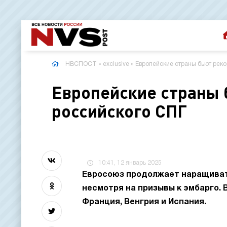
НВСПОСТ
»
exclusive
» Европейские страны бьют реко
Европейские страны 
российского СПГ
10:41, 12 январь 2025
Евросоюз продолжает наращивать
несмотря на призывы к эмбарго. 
Франция, Венгрия и Испания.