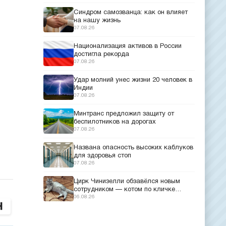
Синдром самозванца: как он влияет
на нашу жизнь
07.08.26
Национализация активов в России
достигла рекорда
07.08.26
Удар молний унес жизни 20 человек в
Индии
07.08.26
Минтранс предложил защиту от
беспилотников на дорогах
07.08.26
Названа опасность высоких каблуков
для здоровья стоп
07.08.26
Цирк Чинизелли обзавёлся новым
сотрудником — котом по кличке
Манеж из Эрмитажа
06.08.26