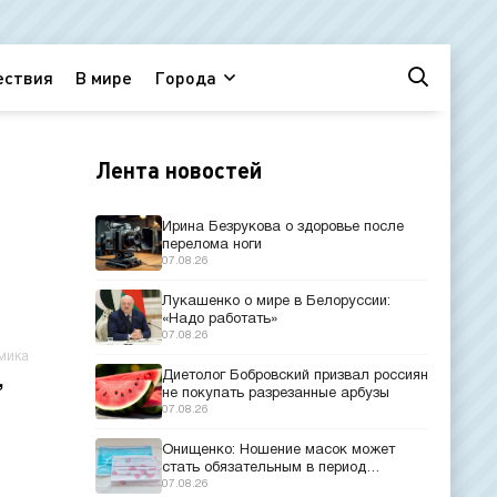
ествия
В мире
Города
Лента новостей
Ирина Безрукова о здоровье после
перелома ноги
07.08.26
Лукашенко о мире в Белоруссии:
«Надо работать»
07.08.26
мика
Диетолог Бобровский призвал россиян
,
не покупать разрезанные арбузы
07.08.26
Онищенко: Ношение масок может
стать обязательным в период
эпидемий
07.08.26