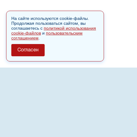
На сайте используются cookie-файлы.
Продолжая пользоваться сайтом, вы
соглашаетесь с
политикой использования
cookie-файлов
и
пользовательским
соглашением
.
Согласен
О сайте
Полное или частичное использовании материалов сайта
nvspost.ru возможно только после письменного
разрешения
18+
Настоящий ресурс может содержать материалы
.