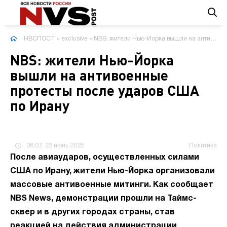
НВСПОСТ
»
exclusive
» NBS: жители Нью-Йорка вышли на антивоенные протесты после ударов США по Ирану
NBS: жители Нью-Йорка
вышли на антивоенные
протесты после ударов США
по Ирану
08:07, 23 июнь 2025
Политика
После авиаударов, осуществленных силами
США по Ирану, жители Нью-Йорка организовали
массовые антивоенные митинги. Как сообщает
NBS News, демонстрации прошли на Таймс-
сквер и в других городах страны, став
реакцией на действия администрации