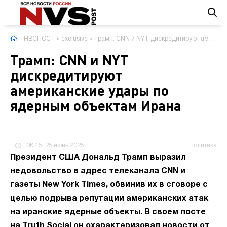
НВСПОСТ
»
exclusive
» Трамп: CNN и NYT дискредитируют американские удары по ядерным объектам Ирана
Трамп: CNN и NYT
дискредитируют
американские удары по
ядерным объектам Ирана
08:45, 25 июнь 2025
Политика
Президент США Дональд Трамп выразил
недовольство в адрес телеканала CNN и
газеты New York Times, обвинив их в сговоре с
целью подрыва репутации американских атак
на иранские ядерные объекты. В своем посте
на Truth Social он охарактеризовал новости от