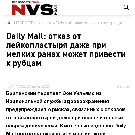
НВСПОСТ
»
exclusive
» Daily Mail: отказ от лейкопластыря даже при мелких ранах может привести к рубцам
Daily Mail: отказ от
лейкопластыря даже при
мелких ранах может привести
к рубцам
13:02, 29 июнь 2025
В мире
Британский терапевт Зои Уильямс из
Национальной службы здравоохранения
предупреждает о рисках, связанных с отказом
от лейкопластырей даже при незначительных
повреждениях кожи. В интервью изданию Daily
Mail она подчеркнула, что многие люди