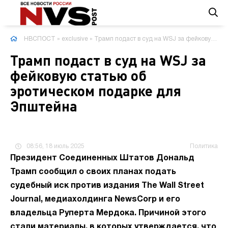
НВСПОСТ
»
exclusive
» Трамп подаст в суд на WSJ за фейковую статью об эротическом подарке для Эпштейна
Трамп подаст в суд на WSJ за
фейковую статью об
эротическом подарке для
Эпштейна
08:56, 18 июль 2025
Политика
Президент Соединенных Штатов Дональд
Трамп сообщил о своих планах подать
судебный иск против издания The Wall Street
Journal, медиахолдинга NewsCorp и его
владельца Руперта Мердока. Причиной этого
стали материалы, в которых утверждается, что