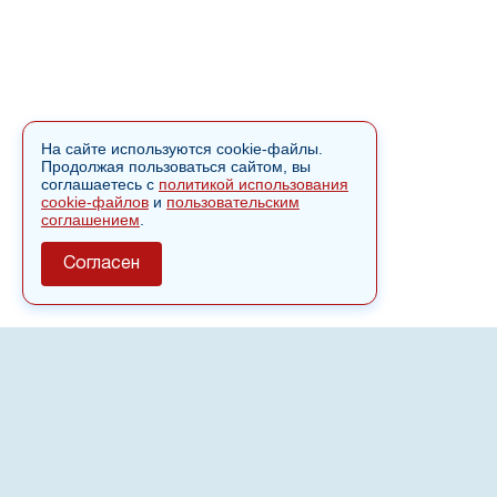
На сайте используются cookie-файлы.
Продолжая пользоваться сайтом, вы
соглашаетесь с
политикой использования
cookie-файлов
и
пользовательским
соглашением
.
Согласен
О сайте
Полное или частичное использовании материалов сайта
nvspost.ru возможно только после письменного