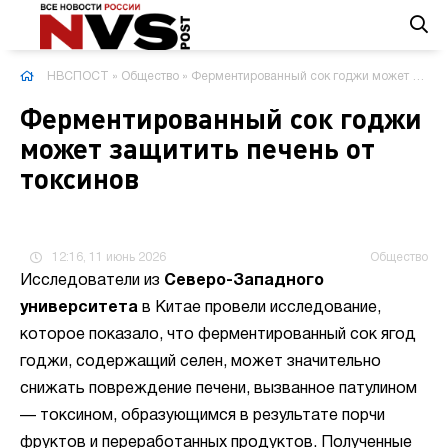
НВСПОСТ
»
Общество
» Ферментированный сок годжи может защитить печень от токсинов
Ферментированный сок годжи
может защитить печень от
токсинов
12:16, 11 июнь 2026
Общество
Исследователи из
Северо-Западного
университета
в Китае провели исследование,
которое показало, что ферментированный сок ягод
годжи, содержащий селен, может значительно
снижать повреждение печени, вызванное патулином
— токсином, образующимся в результате порчи
фруктов и переработанных продуктов. Полученные