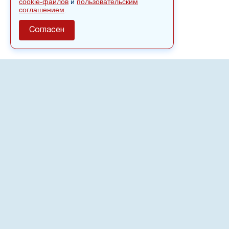
cookie-файлов
и
пользовательским
соглашением
.
Согласен
О сайте
Полное или частичное использовании материалов сайта
nvspost.ru возможно только после письменного
разрешения
18+
Настоящий ресурс может содержать материалы
.
Сетевое издание «Нвспост» зарегистрировано в
Федеральной службе по надзору в сфере связи,
информационных технологий и массовых коммуникаций
(Роскомнадзор) 02.09.2022.
Регистрационный номер СМИ ЭЛ № ФС 77 - 83823