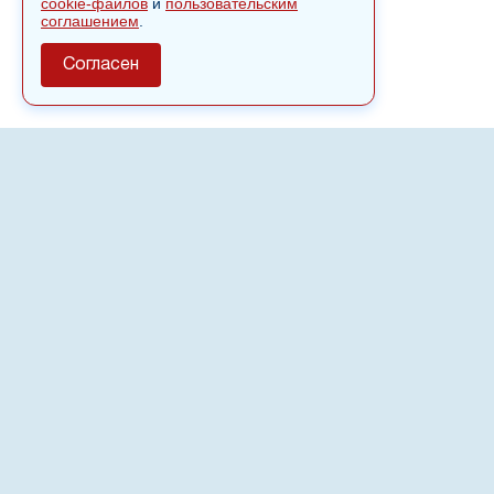
cookie-файлов
и
пользовательским
соглашением
.
Согласен
О сайте
Полное или частичное использовании материалов сайта
nvspost.ru возможно только после письменного
разрешения
18+
Настоящий ресурс может содержать материалы
.
Сетевое издание «Нвспост» зарегистрировано в
Федеральной службе по надзору в сфере связи,
информационных технологий и массовых коммуникаций
(Роскомнадзор) 02.09.2022.
Регистрационный номер СМИ ЭЛ № ФС 77 - 83823