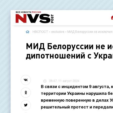
НВСПОСТ
»
exclusive
» МИД Белоруссии не исключил 
МИД Белоруссии не 
дипотношений с Укра
08:47, 11 август 2024
В связи с инцидентом 9 августа, 
территории Украины нарушила бе
временную поверенную в делах У
решительный протест и передал