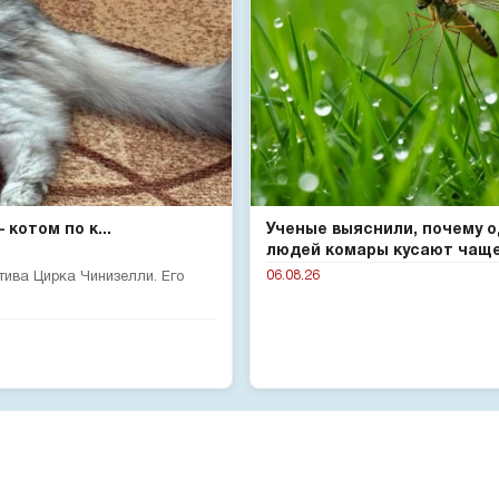
котом по к...
Ученые выяснили, почему 
людей комары кусают чаще 
06.08.26
тива Цирка Чинизелли. Его