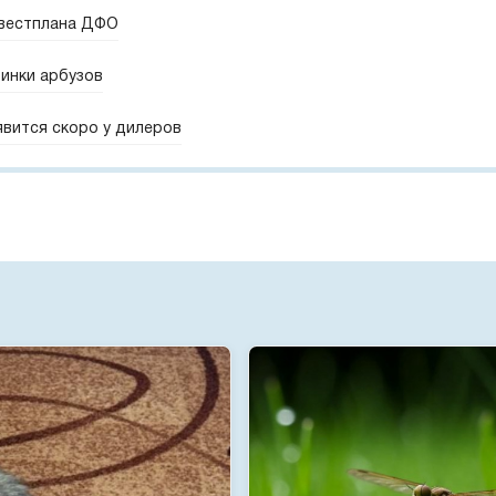
нвестплана ДФО
винки арбузов
явится скоро у дилеров