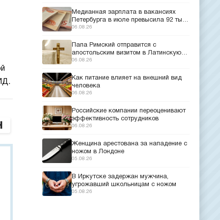
Медианная зарплата в вакансиях
Петербурга в июле превысила 92 тыс.
рублей
06.08.26
Папа Римский отправится с
апостольским визитом в Латинскую
Америку
06.08.26
ой
Как питание влияет на внешний вид
ИД.
человека
06.08.26
Российские компании переоценивают
эффективность сотрудников
06.08.26
Женщина арестована за нападение с
ножом в Лондоне
05.08.26
В Иркутске задержан мужчина,
угрожавший школьницам с ножом
05.08.26