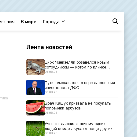
ествия
В мире
Города
Лента новостей
Цирк Чинизелли обзавёлся новым
сотрудником — котом по кличке
Манеж из Эрмитажа
06.08.26
Путин высказался о перевыполнении
инвестплана ДФО
06.08.26
тика
Врач Кашух призвала не покупать
половинки арбузов
06.08.26
Ученые выяснили, почему одних
людей комары кусают чаще других
06.08.26