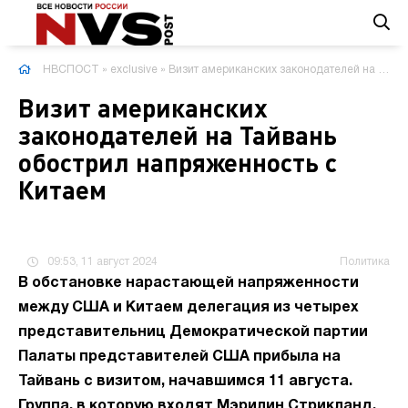
НВСПОСТ
»
exclusive
» Визит американских законодателей на Тайвань обострил напряженность с Китаем
Визит американских
законодателей на Тайвань
обострил напряженность с
Китаем
09:53, 11 август 2024
Политика
В обстановке нарастающей напряженности
между США и Китаем делегация из четырех
представительниц Демократической партии
Палаты представителей США прибыла на
Тайвань с визитом, начавшимся 11 августа.
Группа, в которую входят Мэрилин Стрикланд,