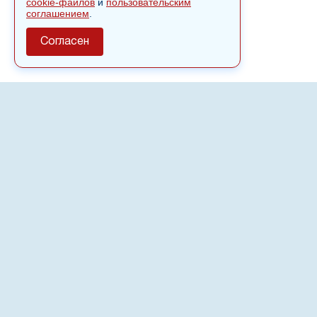
cookie-файлов
и
пользовательским
соглашением
.
Согласен
О сайте
Полное или частичное использовании материалов сайта
nvspost.ru возможно только после письменного
разрешения
18+
Настоящий ресурс может содержать материалы
.
Сетевое издание «Нвспост» зарегистрировано в
Федеральной службе по надзору в сфере связи,
информационных технологий и массовых коммуникаций
(Роскомнадзор) 02.09.2022.
Регистрационный номер СМИ ЭЛ № ФС 77 - 83823